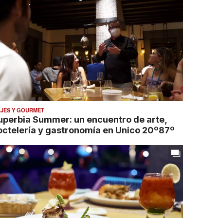
AJES Y GOURMET
uperbia Summer: un encuentro de arte,
octelería y gastronomía en Unico 20º87º