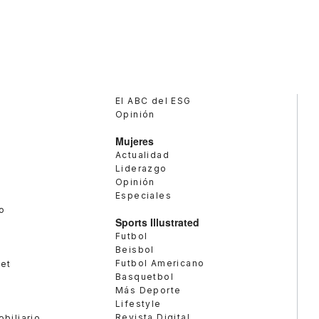
El ABC del ESG
Opinión
Mujeres
Actualidad
Liderazgo
Opinión
Especiales
o
Sports Illustrated
Futbol
Beisbol
Futbol Americano
met
Basquetbol
Más Deporte
Lifestyle
Revista Digital
obiliario