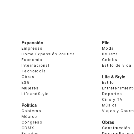
Expansión
Elle
Empresas
Moda
Home Expansión Politica
Belleza
Economía
Celebs
Internacional
Estilo de vida
Tecnología
Life & Style
Obras
ESG
Estilo
Mujeres
Entretenimient
LifeandStyle
Deportes
Cine y TV
Política
Música
Gobierno
Viajes y Gour
México
Obras
Congreso
CDMX
Construcción
Estados
Desarrollo Inm