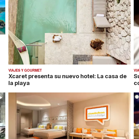
VIAJES Y GOURMET
VI
Xcaret presenta su nuevo hotel: La casa de
S
la playa
c