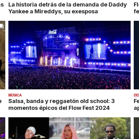
La historia detrás de la demanda de Daddy
Fl
as
Yankee a Mireddys, su exesposa
f
MÚSICA
DE
e
Salsa, banda y reggaetón old school: 3
F
momentos épicos del Flow Fest 2024
a