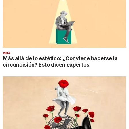
VIDA
Más allá de lo estético: ¿Conviene hacerse la
circuncisión? Esto dicen expertos