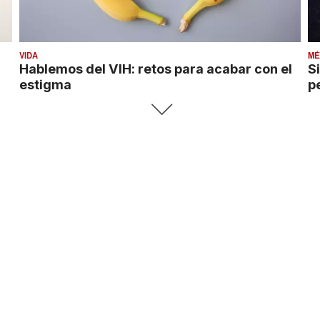
VIDA
MÉ
Hablemos del VIH: retos para acabar con el
S
estigma
p