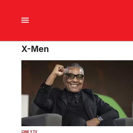
X-Men
CINE Y TV