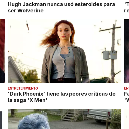
Hugh Jackman nunca usó esteroides para
'
ser Wolverine
re
ENTRETENIMIENTO
EN
n
'Dark Phoenix' tiene las peores críticas de
F
la saga 'X Men'
'