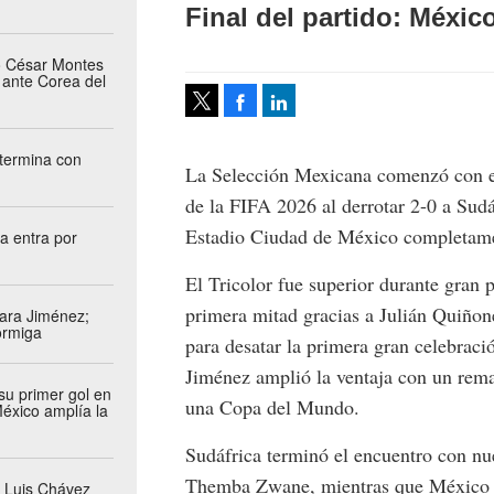
Final del partido: Méxic
o César Montes
 ante Corea del
Facebook
LinkedIn
Tweet
 termina con
La Selección Mexicana comenzó con el
de la FIFA 2026 al derrotar 2-0 a Sudá
Estadio Ciudad de México completame
a entra por
El Tricolor fue superior durante gran 
primera mitad gracias a Julián Quiñon
ara Jiménez;
ormiga
para desatar la primera gran celebrac
Jiménez amplió la ventaja con un rema
u primer gol en
una Copa del Mundo.
éxico amplía la
Sudáfrica terminó el encuentro con nue
Themba Zwane, mientras que México pe
y Luis Chávez