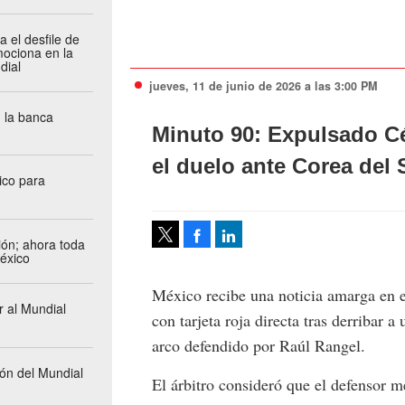
 el desfile de
mociona en la
dial
jueves, 11 de junio de 2026 a las 3:00 PM
 la banca
Minuto 90: Expulsado Cé
el duelo ante Corea del 
ico para
Facebook
LinkedIn
ión; ahora toda
México
Tweet
México recibe una noticia amarga en e
r al Mundial
con tarjeta roja directa tras derribar 
arco defendido por Raúl Rangel.
ión del Mundial
El árbitro consideró que el defensor m