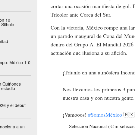
cortar una ocasión manifiesta de gol. 
Tricolor ante Corea del Sur.
on 10
 Sithole
Con la victoria, México rompe una lar
un partido inaugural de Copa del Mun
itad
dentro del Grupo A. El Mundial 2026 y
actuación que ilusiona a su afición.
empo: México 1-0
¡Triunfo en una atmósfera Incond
án Quiñones
l estadio
Nos llevamos los primeros 3 punt
nuestra casa y con nuestra gente.
026 y el debut
¡Vamooos!
#SomosMéxico
🇲
— Selección Nacional (@miselecc
mociona a un