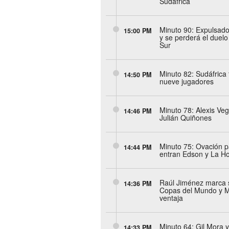
Sudáfrica
Minuto 90: Expulsad
15:00 PM
y se perderá el duelo
Sur
Minuto 82: Sudáfrica
14:50 PM
nueve jugadores
Minuto 78: Alexis Veg
14:46 PM
Julián Quiñones
Minuto 75: Ovación p
14:44 PM
entran Edson y La H
Raúl Jiménez marca s
14:36 PM
Copas del Mundo y M
ventaja
Minuto 64: Gil Mora 
14:33 PM