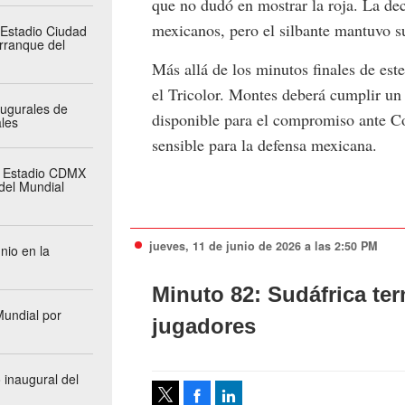
que no dudó en mostrar la roja. La de
mexicanos, pero el silbante mantuvo su
 Estadio Ciudad
arranque del
Más allá de los minutos finales de est
el Tricolor. Montes deberá cumplir un 
augurales de
disponible para el compromiso ante Co
les
sensible para la defensa mexicana.
l Estadio CDMX
del Mundial
jueves, 11 de junio de 2026 a las 2:50 PM
nio en la
Minuto 82: Sudáfrica te
undial por
jugadores
 inaugural del
Facebook
LinkedIn