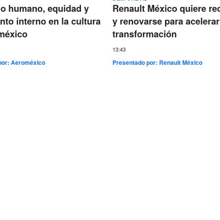
go humano, equidad y
Renault México quiere re
nto interno en la cultura
y renovarse para acelerar
méxico
transformación
13:43
por:
Aeroméxico
Presentado por:
Renault México