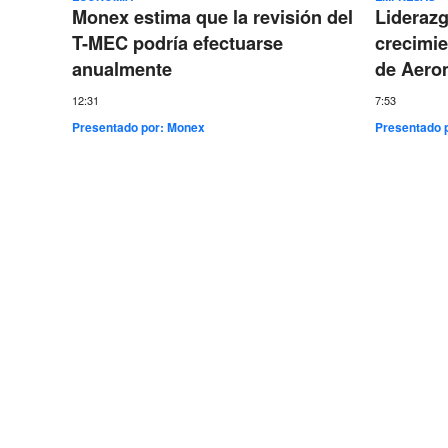
Monex estima que la revisión del
Lideraz
T-MEC podría efectuarse
crecimie
anualmente
de Aero
12:31
7:53
Presentado por:
Monex
Presentado 