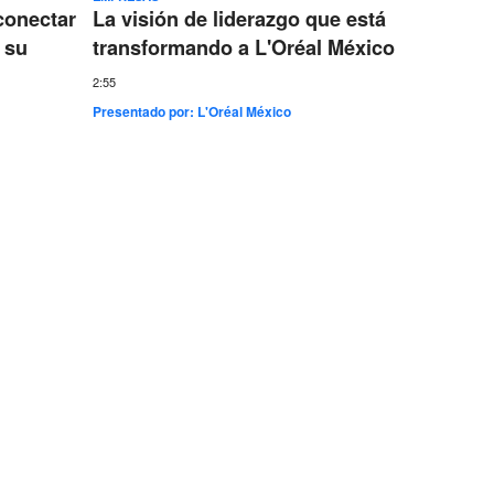
conectar
La visión de liderazgo que está
Ericss
 su
transformando a L'Oréal México
conect
más gr
2:55
Presentado por:
L'Oréal México
7:35
Presentad