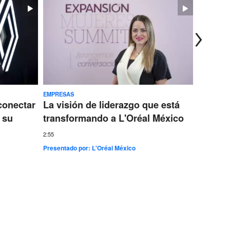
EMPRESAS
TECNOLOG
conectar
La visión de liderazgo que está
Ericss
 su
transformando a L'Oréal México
conect
más gr
2:55
Presentado por:
L'Oréal México
7:35
Presentad