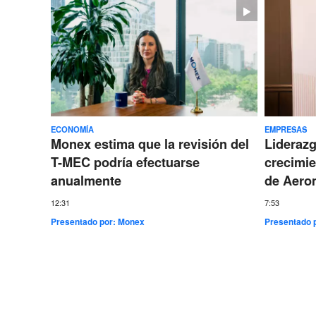
ECONOMÍA
EMPRESAS
Monex estima que la revisión del
Lideraz
T-MEC podría efectuarse
crecimie
anualmente
de Aero
12:31
7:53
Presentado por:
Monex
Presentado 