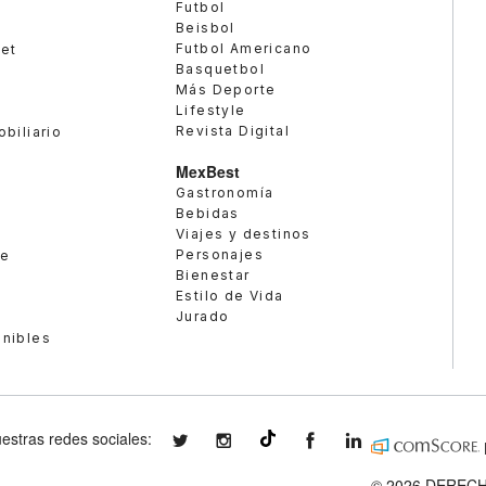
Futbol
Beisbol
Futbol Americano
met
Basquetbol
Más Deporte
Lifestyle
Revista Digital
obiliario
MexBest
Gastronomía
Bebidas
Viajes y destinos
Personajes
te
Bienestar
Estilo de Vida
Jurado
enibles
estras redes sociales:
expansionmx
expansionmx
ExpansionMex
expansion
@expansion.mx
© 2026 DERECH