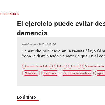
TENDENCIAS
El ejercicio puede evitar de
demencia
mié 05 febrero 2020 12:07 PM
Un estudio publicado en la revista Mayo Clin
frena la disminución de materia gris en el c
Secretaría de Salud
Salud
Salud
Tratamiento de 
Obesidad
Parkinson
Condiciones médicas
ejerci
Lo último