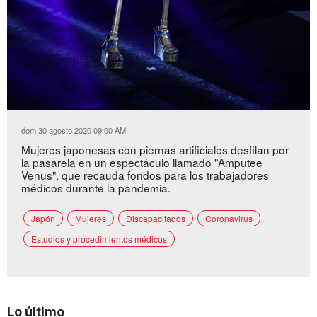
Loaded
:
Unmute
45.48%
dom 30 agosto 2020 09:00 AM
Mujeres japonesas con piernas artificiales desfilan por
la pasarela en un espectáculo llamado "Amputee
Venus", que recauda fondos para los trabajadores
médicos durante la pandemia.
Japón
Mujeres
Discapacitados
Coronavirus
Estudios y procedimientos médicos
Lo último