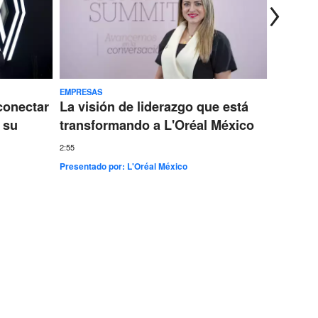
EMPRESAS
TECNOLOG
conectar
La visión de liderazgo que está
Ericss
 su
transformando a L'Oréal México
conect
más gr
2:55
Presentado por:
L'Oréal México
7:35
Presentad