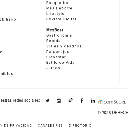
Basquetbol
Más Deporte
Lifestyle
Revista Digital
obiliario
MexBest
Gastronomía
Bebidas
Viajes y destinos
Personajes
te
Bienestar
Estilo de Vida
Jurado
enibles
estras redes sociales:
expansionmx
expansionmx
ExpansionMex
expansion
@expansion.mx
© 2026 DERECH
 Y DE PRIVACIDAD
CANALES RSS
DIRECTORIO