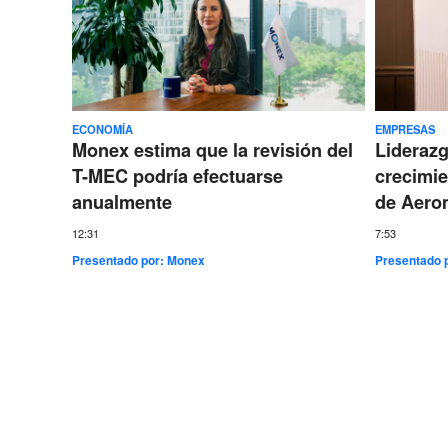
ECONOMÍA
EMPRESAS
Monex estima que la revisión del
Lideraz
T-MEC podría efectuarse
crecimie
anualmente
de Aero
12:31
7:53
Presentado por:
Monex
Presentado 