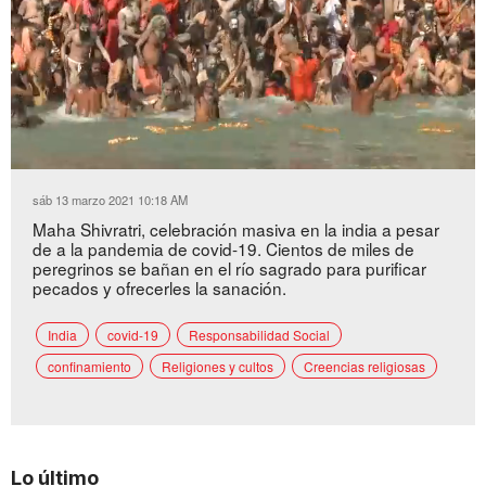
Loaded
:
Unmute
55.96%
sáb 13 marzo 2021 10:18 AM
Maha Shivratri, celebración masiva en la india a pesar
de a la pandemia de covid-19. Cientos de miles de
peregrinos se bañan en el río sagrado para purificar
pecados y ofrecerles la sanación.
India
covid-19
Responsabilidad Social
confinamiento
Religiones y cultos
Creencias religiosas
Lo último