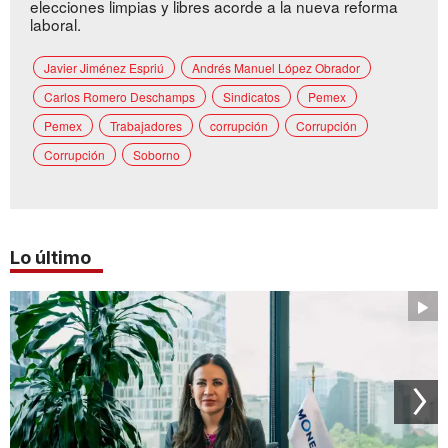
elecciones limpias y libres acorde a la nueva reforma
laboral.
Javier Jiménez Espriú
Andrés Manuel López Obrador
Carlos Romero Deschamps
Sindicatos
Pemex
Pemex
Trabajadores
corrupción
Corrupción
Corrupción
Soborno
Lo último