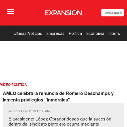
Revista Digital
Últimas Noticias
Empresas
Política
Economía
Internacio
VIDEO POLÍTICA
AMLO celebra la renuncia de Romero Deschamps y
lamenta privilegios "inmorales"
jue 17 octubre 2019 11:03 AM
El presidente López Obrador deseó que la sucesión
dentro del sindicato petrolero ocurra mediante