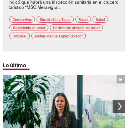
indicó que habrá una inspección sanitaria en el crucero
turístico "MSC Meraviglia”.
Coronavirus
Secretaría de Salud
Salud
Salud
Tratamiento de salud
Políticas de atención de salud
Cozumel
Andrés Manuel López Obrador
Lo último