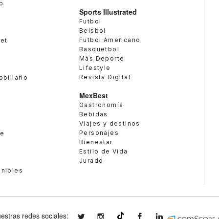
o
Sports Illustrated
Futbol
Beisbol
Futbol Americano
met
Basquetbol
Más Deporte
Lifestyle
Revista Digital
obiliario
MexBest
Gastronomía
Bebidas
Viajes y destinos
Personajes
te
Bienestar
Estilo de Vida
Jurado
enibles
estras redes sociales:
expansionmx
expansionmx
ExpansionMex
expansion