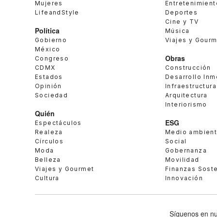
Mujeres
Entretenimient
LifeandStyle
Deportes
Cine y TV
Política
Música
Gobierno
Viajes y Gour
México
Obras
Congreso
CDMX
Construcción
Estados
Desarrollo Inm
Opinión
Infraestructura
Sociedad
Arquitectura
Interiorismo
Quién
ESG
Espectáculos
Realeza
Medio ambien
Círculos
Social
Moda
Gobernanza
Belleza
Movilidad
Viajes y Gourmet
Finanzas Sost
Cultura
Innovación
Síguenos en nu