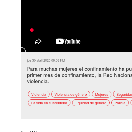
jue 30 abril 2020 09:08 PM
Para muchas mujeres el confinamiento ha pues
primer mes de confinamiento, la Red Naciona
violencia.
Violencia
Violencia de género
Mujeres
Segurida
La vida en cuarentena
Equidad de género
Policía