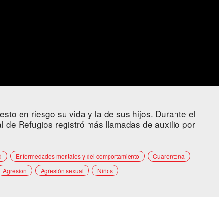
to en riesgo su vida y la de sus hijos. Durante el
l de Refugios registró más llamadas de auxilio por
d
Enfermedades mentales y del comportamiento
Cuarentena
Agresión
Agresión sexual
Niños