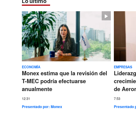
Lo último
ECONOMÍA
EMPRESAS
Monex estima que la revisión del
Lideraz
T-MEC podría efectuarse
crecimie
anualmente
de Aero
12:31
7:53
Presentado por:
Monex
Presentado 