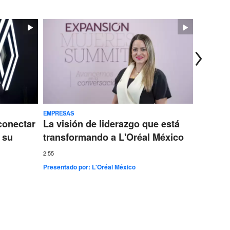
EMPRESAS
TECNOLOG
conectar
La visión de liderazgo que está
Ericss
 su
transformando a L'Oréal México
conect
más gr
2:55
Presentado por:
L'Oréal México
7:35
Presentad