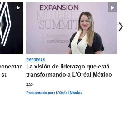
EMPRESAS
TECNOLOG
conectar
La visión de liderazgo que está
Ericss
 su
transformando a L'Oréal México
conect
más gr
2:55
Presentado por:
L'Oréal México
7:35
Presentad