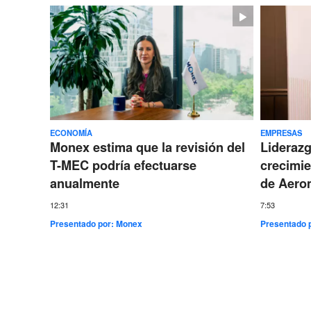
ECONOMÍA
EMPRESAS
Monex estima que la revisión del
Lideraz
T-MEC podría efectuarse
crecimie
anualmente
de Aero
12:31
7:53
Presentado por:
Monex
Presentado 