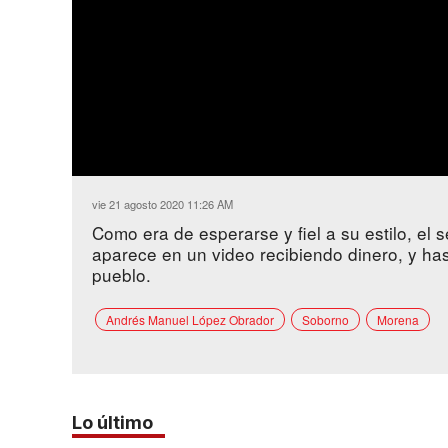
vie 21 agosto 2020 11:26 AM
Como era de esperarse y fiel a su estilo, e
aparece en un video recibiendo dinero, y has
pueblo.
Andrés Manuel López Obrador
Soborno
Morena
Lo último