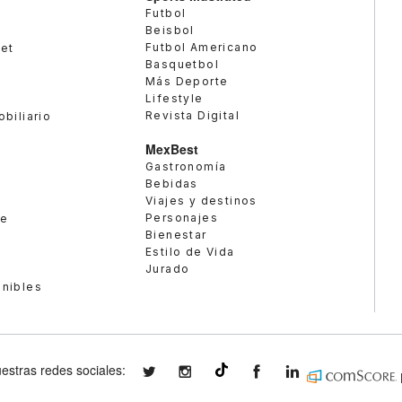
Futbol
Beisbol
Futbol Americano
met
Basquetbol
Más Deporte
Lifestyle
Revista Digital
obiliario
MexBest
Gastronomía
Bebidas
Viajes y destinos
Personajes
te
Bienestar
Estilo de Vida
Jurado
enibles
estras redes sociales:
expansionmx
expansionmx
ExpansionMex
expansion