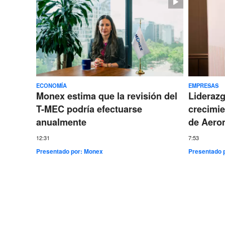
ECONOMÍA
EMPRESAS
Monex estima que la revisión del
Lideraz
T-MEC podría efectuarse
crecimie
anualmente
de Aero
12:31
7:53
Presentado por:
Monex
Presentado 