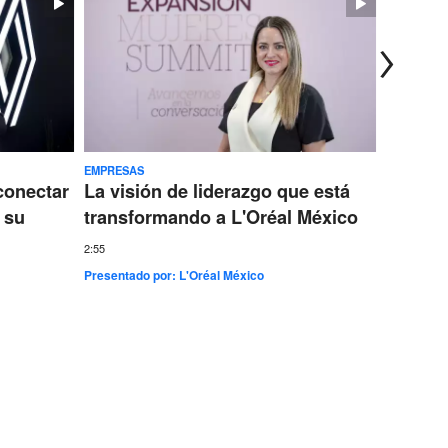
EMPRESAS
TECNOLOG
conectar
La visión de liderazgo que está
Ericss
 su
transformando a L'Oréal México
conect
más gr
2:55
Presentado por:
L'Oréal México
7:35
Presentad