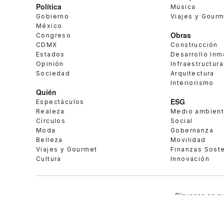
Política
Música
Gobierno
Viajes y Gour
México
Obras
Congreso
CDMX
Construcción
Estados
Desarrollo Inm
Opinión
Infraestructura
Sociedad
Arquitectura
Interiorismo
Quién
ESG
Espectáculos
Realeza
Medio ambien
Círculos
Social
Moda
Gobernanza
Belleza
Movilidad
Viajes y Gourmet
Finanzas Sost
Cultura
Innovación
Síguenos en nu