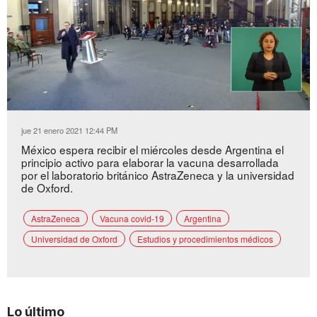
Loaded
:
Unmute
44.00%
jue 21 enero 2021 12:44 PM
México espera recibir el miércoles desde Argentina el
principio activo para elaborar la vacuna desarrollada
por el laboratorio británico AstraZeneca y la universidad
de Oxford.
AstraZeneca
Vacuna covid-19
Argentina
Universidad de Oxford
Estudios y procedimientos médicos
Lo último