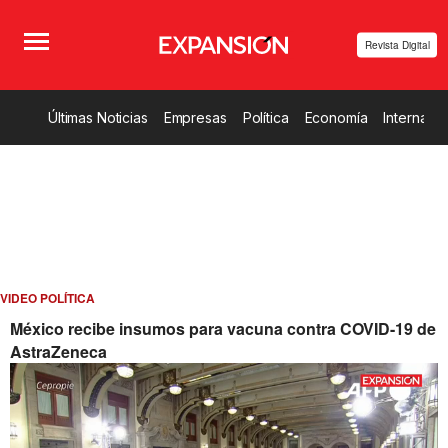
Revista Digital
Últimas Noticias
Empresas
Política
Economía
Internacio
VIDEO POLÍTICA
México recibe insumos para vacuna contra COVID-19 de
AstraZeneca