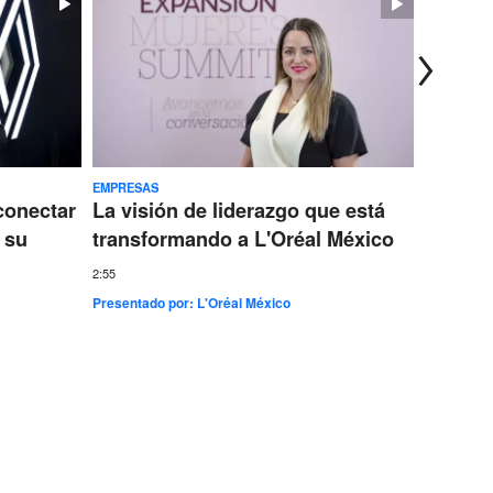
EMPRESAS
TECNOLOG
conectar
La visión de liderazgo que está
Ericss
 su
transformando a L'Oréal México
conect
más gr
2:55
Presentado por:
L'Oréal México
7:35
Presentad