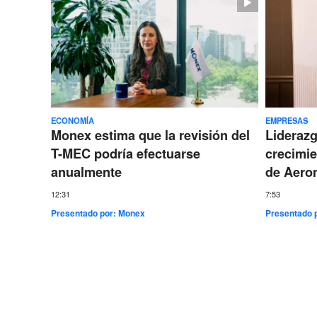
ECONOMÍA
EMPRESAS
Monex estima que la revisión del
Lideraz
T-MEC podría efectuarse
crecimie
anualmente
de Aero
12:31
7:53
Presentado por:
Monex
Presentado 