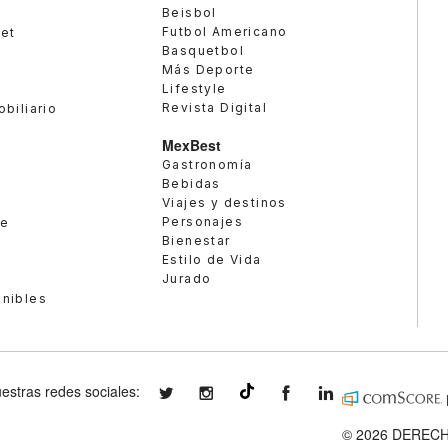
Beisbol
Futbol Americano
met
Basquetbol
Más Deporte
Lifestyle
Revista Digital
obiliario
MexBest
Gastronomía
Bebidas
Viajes y destinos
Personajes
te
Bienestar
Estilo de Vida
Jurado
enibles
estras redes sociales:
expansionmx
expansionmx
ExpansionMex
expansion
@expansion.mx
© 2026 DERECH