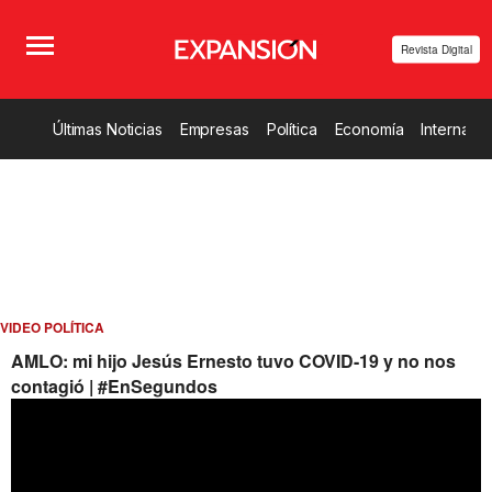
Revista Digital
Últimas Noticias
Empresas
Política
Economía
Internacio
VIDEO POLÍTICA
AMLO: mi hijo Jesús Ernesto tuvo COVID-19 y no nos
contagió | #EnSegundos