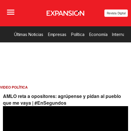
Revista Digital
Últimas Noticias
Empresas
Política
Economía
Internacio
VIDEO POLÍTICA
AMLO reta a opositores: agrúpense y pidan al pueblo
que me vaya | #EnSegundos