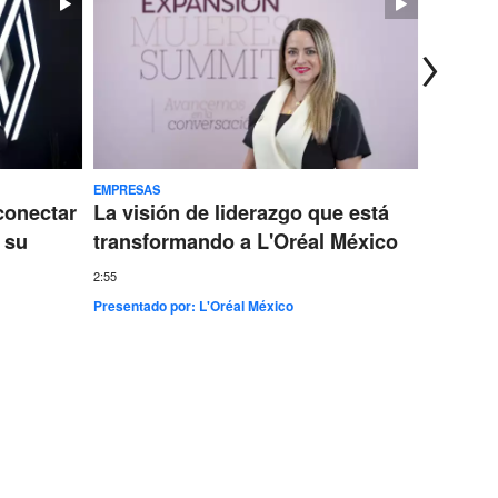
EMPRESAS
TECNOLOG
conectar
La visión de liderazgo que está
Ericss
 su
transformando a L'Oréal México
conect
más gr
2:55
Presentado por:
L'Oréal México
7:35
Presentad