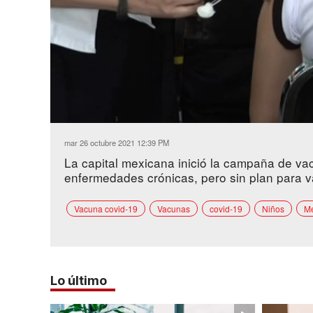
Loaded
:
Unmute
43.49%
mar 26 octubre 2021 12:39 PM
La capital mexicana inició la campaña de va
enfermedades crónicas, pero sin plan para v
Vacuna covid-19
Vacunas
covid-19
Niños
Me
Lo último