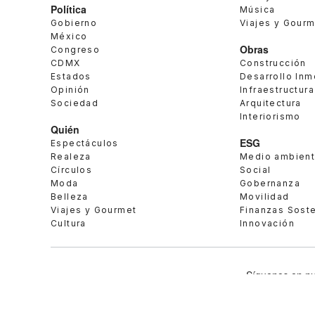
Política
Música
Gobierno
Viajes y Gour
México
Obras
Congreso
CDMX
Construcción
Estados
Desarrollo Inm
Opinión
Infraestructura
Sociedad
Arquitectura
Interiorismo
Quién
ESG
Espectáculos
Realeza
Medio ambien
Círculos
Social
Moda
Gobernanza
Belleza
Movilidad
Viajes y Gourmet
Finanzas Sost
Cultura
Innovación
Síguenos en nu