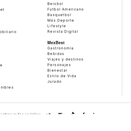
Beisbol
Futbol Americano
met
Basquetbol
Más Deporte
Lifestyle
Revista Digital
obiliario
MexBest
Gastronomía
Bebidas
Viajes y destinos
Personajes
te
Bienestar
Estilo de Vida
Jurado
enibles
estras redes sociales:
expansionmx
expansionmx
ExpansionMex
expansion
@expansion.mx
© 2026 DERECH