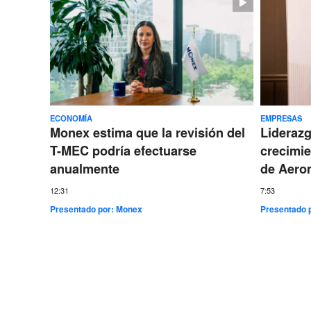
ECONOMÍA
EMPRESAS
Monex estima que la revisión del
Lideraz
T-MEC podría efectuarse
crecimie
anualmente
de Aero
12:31
7:53
Presentado por:
Monex
Presentado 