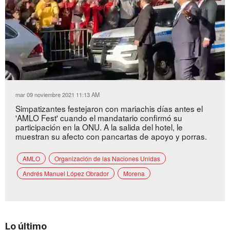
Loaded
:
Unmute
46.31%
mar 09 noviembre 2021 11:13 AM
Simpatizantes festejaron con mariachis días antes el
'AMLO Fest' cuando el mandatario confirmó su
participación en la ONU. A la salida del hotel, le
muestran su afecto con pancartas de apoyo y porras.
AMLO
Organización de las Naciones Unidas
Andrés Manuel López Obrador
Morena
Lo último