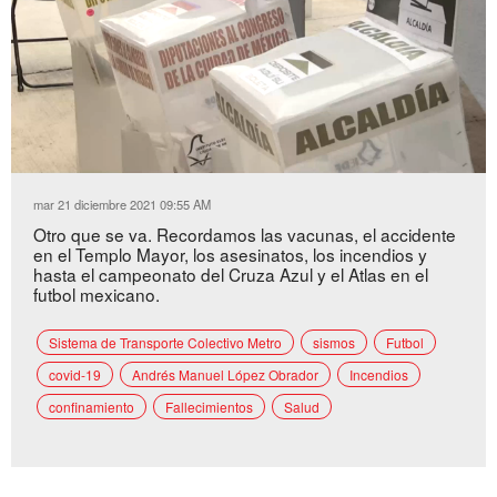
Loaded
:
Unmute
6.41%
mar 21 diciembre 2021 09:55 AM
Otro que se va. Recordamos las vacunas, el accidente
en el Templo Mayor, los asesinatos, los incendios y
hasta el campeonato del Cruza Azul y el Atlas en el
futbol mexicano.
Sistema de Transporte Colectivo Metro
sismos
Futbol
covid-19
Andrés Manuel López Obrador
Incendios
confinamiento
Fallecimientos
Salud