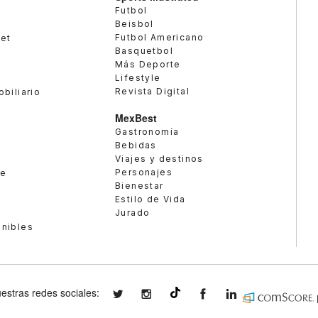
Futbol
Beisbol
Futbol Americano
met
Basquetbol
Más Deporte
Lifestyle
Revista Digital
obiliario
MexBest
Gastronomía
Bebidas
Viajes y destinos
Personajes
te
Bienestar
Estilo de Vida
Jurado
enibles
estras redes sociales:
expansionmx
expansionmx
ExpansionMex
expansion