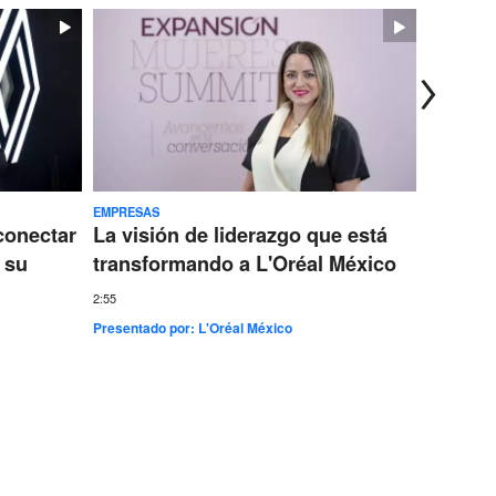
EMPRESAS
TECNOLOG
conectar
La visión de liderazgo que está
Ericss
 su
transformando a L'Oréal México
conect
más gr
2:55
Presentado por:
L'Oréal México
7:35
Presentad