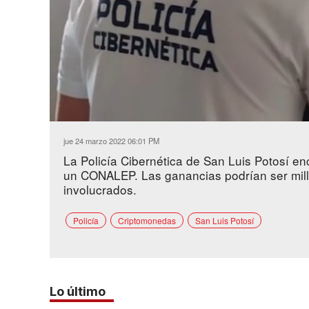
Loaded
:
Unmute
38.90%
jue 24 marzo 2022 06:01 PM
La Policía Cibernética de San Luis Potosí e
un CONALEP. Las ganancias podrían ser mill
involucrados.
Policía
Criptomonedas
San Luis Potosí
Lo último