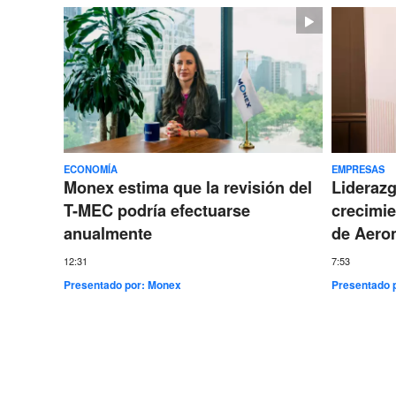
ECONOMÍA
EMPRESAS
Monex estima que la revisión del
Lideraz
T-MEC podría efectuarse
crecimie
anualmente
de Aero
12:31
7:53
Presentado por:
Monex
Presentado 