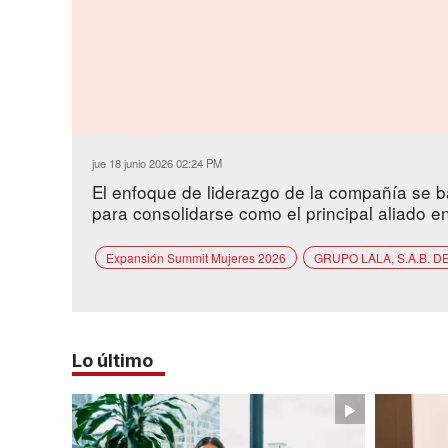
Loaded
:
Unmute
16.42%
jue 18 junio 2026 02:24 PM
El enfoque de liderazgo de la compañía se ba
para consolidarse como el principal aliado en
Expansión Summit Mujeres 2026
GRUPO LALA, S.A.B. DE
Lo último