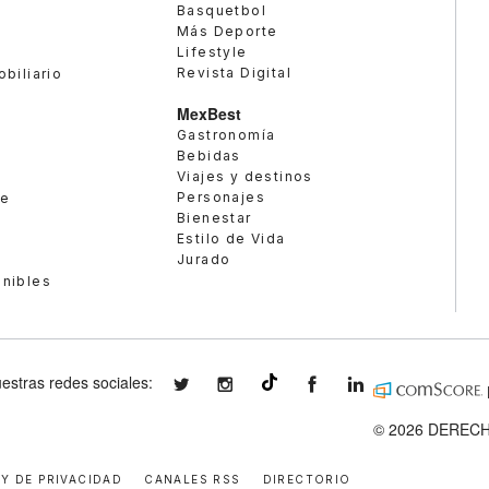
Basquetbol
Más Deporte
Lifestyle
Revista Digital
obiliario
MexBest
Gastronomía
Bebidas
Viajes y destinos
Personajes
te
Bienestar
Estilo de Vida
Jurado
enibles
estras redes sociales:
expansionmx
expansionmx
ExpansionMex
expansion
@expansion.mx
© 2026 DERECH
 Y DE PRIVACIDAD
CANALES RSS
DIRECTORIO