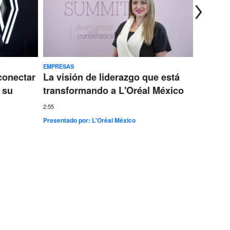
EMPRESAS
TECNOLOG
conectar
La visión de liderazgo que está
Ericss
 su
transformando a L'Oréal México
conect
más gr
2:55
Presentado por:
L'Oréal México
7:35
Presentad