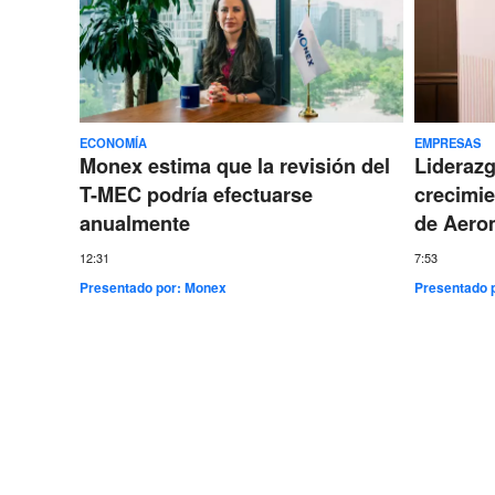
ECONOMÍA
EMPRESAS
Monex estima que la revisión del
Lideraz
T-MEC podría efectuarse
crecimie
anualmente
de Aero
12:31
7:53
Presentado por:
Monex
Presentado 