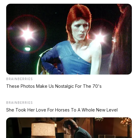
“Tuvimos reuniones muy productivas con nuestros
socios comerciales. No estamos buscando entrar en
guerras comerciales, sino en defender los intereses de
Estados Unidos” , agregó.
Estados Unidos moderó su actitud inicial desafiante y
opta por insistir en la búsqueda de la equidad en el
comercio, y en dejar de ser el “bobo” (patsy) de la
globalización. “Somos el país menos proteccionista, y
les reto a que me mencionen uno que lo sea menos”,
desafió Mnuchin.
null
Economía