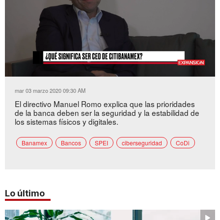
Loaded
:
Unmute
6.84%
mar 03 marzo 2020 09:30 AM
El directivo Manuel Romo explica que las prioridades
de la banca deben ser la seguridad y la estabilidad de
los sistemas físicos y digitales.
Banamex
Bancos
SPEI
ciberseguridad
CoDi
Lo último