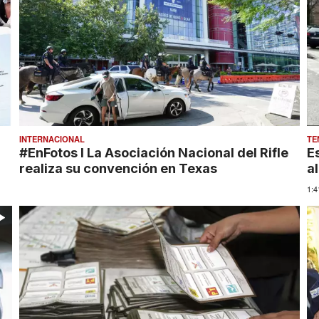
INTERNACIONAL
TE
#EnFotos l La Asociación Nacional del Rifle
E
realiza su convención en Texas
a
1:4