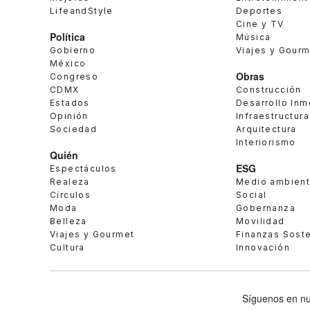
LifeandStyle
Deportes
Cine y TV
Política
Música
Gobierno
Viajes y Gour
México
Obras
Congreso
CDMX
Construcción
Estados
Desarrollo Inm
Opinión
Infraestructura
Sociedad
Arquitectura
Interiorismo
Quién
ESG
Espectáculos
Realeza
Medio ambien
Círculos
Social
Moda
Gobernanza
Belleza
Movilidad
Viajes y Gourmet
Finanzas Sost
Cultura
Innovación
Síguenos en nu