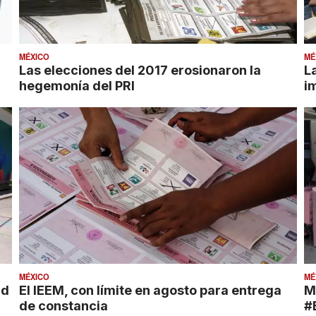
MÉXICO
MÉ
Las elecciones del 2017 erosionaron la
L
hegemonía del PRI
i
MÉXICO
MÉ
ad
El IEEM, con límite en agosto para entrega
M
de constancia
#