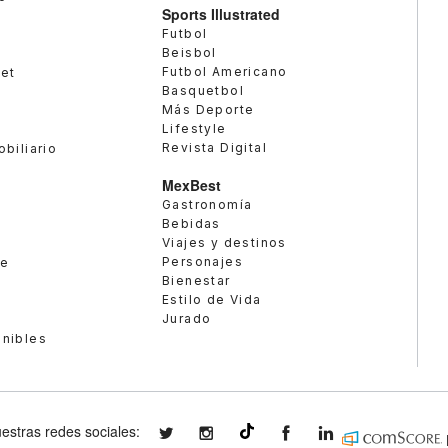
Sports Illustrated
Futbol
Beisbol
Futbol Americano
met
Basquetbol
Más Deporte
Lifestyle
Revista Digital
obiliario
MexBest
Gastronomía
Bebidas
Viajes y destinos
Personajes
te
Bienestar
Estilo de Vida
Jurado
enibles
estras redes sociales:
expansionmx
expansionmx
ExpansionMex
expansion