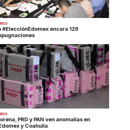
XICO
a #ElecciónEdomex encara 129
mpugnaciones
XICO
orena, PRD y PAN ven anomalías en
Edomex y Coahuila