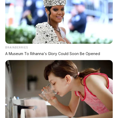
Una moda que no pasa
Los productores buscan aumentar la
producción sin perder el carácter artesanal.
Sheila Sánchez Fermín
@sheisf
La Condesa, la Roma, Polanco y Coyoacán son
algunas de las colonias de la Ciudad de México en
donde el mezcal comenzó a tomar relevancia entre los
consumidores hace una década. Ahora, después de
cinco años, esta bebida se consume en las principales
ciudades del mundo, como Nueva York, Hong Kong
y Berlín.