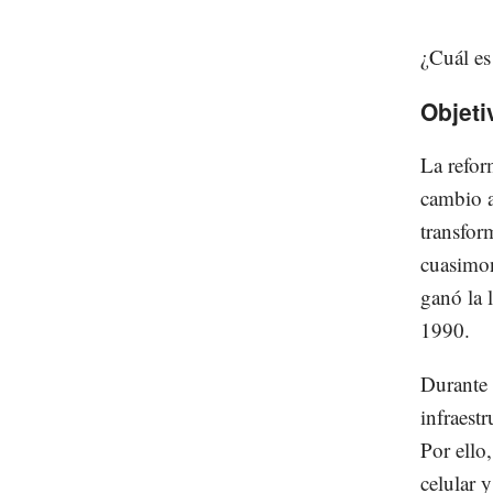
¿Cuál es
Objeti
La refor
cambio a
transfor
cuasimon
ganó la 
1990.
Durante 
infraest
Por ello
celular y