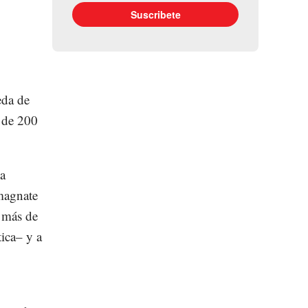
eda de
 de 200
ga
magnate
 más de
tica– y a