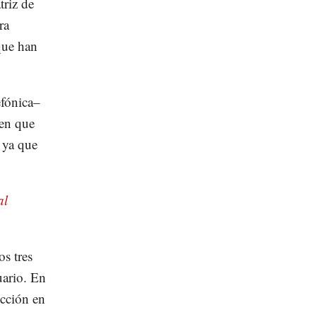
riz de
ra
que han
efónica–
cen que
 ya que
al
os tres
uario. En
ucción en