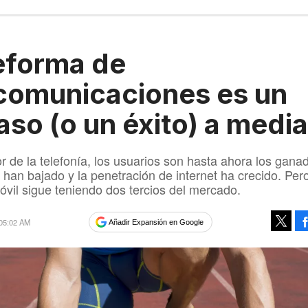
eforma de
comunicaciones es un
aso (o un éxito) a medi
or de la telefonía, los usuarios son hasta ahora los gana
s han bajado y la penetración de internet ha crecido. Per
vil sigue teniendo dos tercios del mercado.
 05:02 AM
Añadir Expansión en Google
Tweet