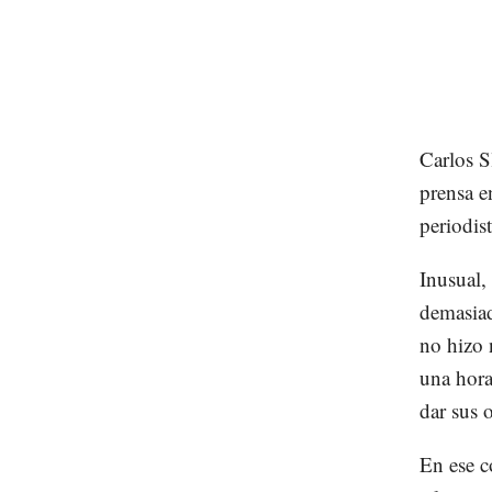
Carlos S
prensa e
periodist
Inusual,
demasiad
no hizo 
una hora
dar sus 
En ese c