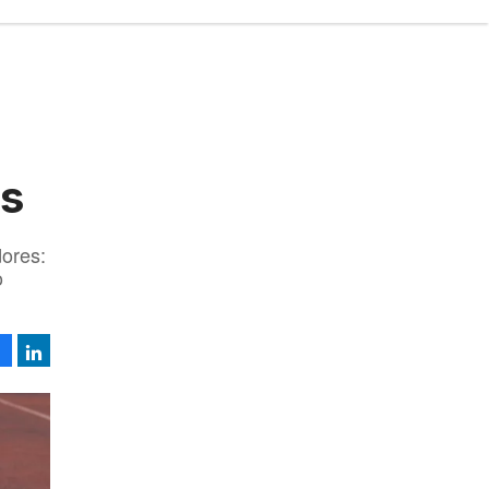
as
dores:
o
Facebook
LinkedIn