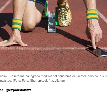
ncia?
La reforma ha logrado modificar el panorama del sector, pero no lo sufi
nalistas.
(Foto:
Foto: Shutterstock / lazyllama
)
na
@expansionmx