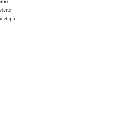
como
ierte
a etapa.