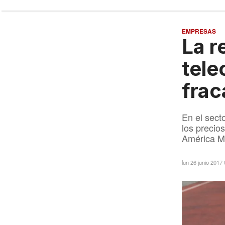
EMPRESAS
La r
tele
frac
En el sect
los precio
América Mó
lun 26 junio 2017