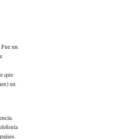
. Fue un
e
de que
mex) en
encia.
elefonía
países.