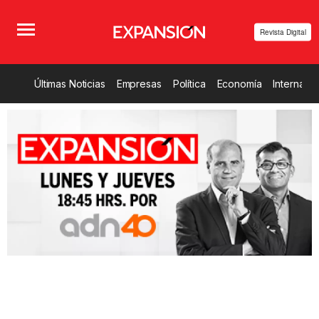
Revista Digital
Últimas Noticias
Empresas
Política
Economía
Internacio