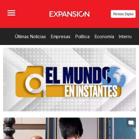
Revista Digital
Últimas Noticias
Empresas
Política
Economía
Internacio