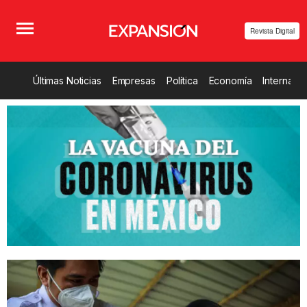
Revista Digital
Últimas Noticias
Empresas
Política
Economía
Internacio