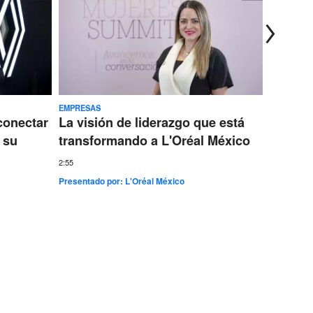
EMPRESAS
TECNOLOG
conectar
La visión de liderazgo que está
Ericss
 su
transformando a L'Oréal México
conect
más gr
2:55
Presentado por:
L'Oréal México
7:35
Presentad