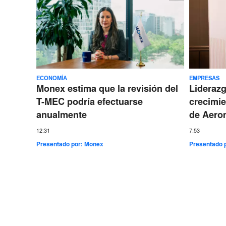
ECONOMÍA
EMPRESAS
Monex estima que la revisión del
Lideraz
T-MEC podría efectuarse
crecimie
anualmente
de Aero
12:31
7:53
Presentado por:
Monex
Presentado 