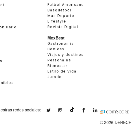
Futbol Americano
met
Basquetbol
Más Deporte
Lifestyle
Revista Digital
obiliario
MexBest
Gastronomía
Bebidas
Viajes y destinos
Personajes
te
Bienestar
Estilo de Vida
Jurado
enibles
estras redes sociales:
expansionmx
expansionmx
ExpansionMex
expansion
@expansion.mx
© 2026 DERECH