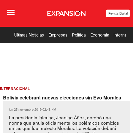
Revista Digital
Últimas Noticias
Empresas
Política
Economía
Internacio
INTERNACIONAL
Bolivia celebrará nuevas elecciones sin Evo Morales
lun 25 noviembre 2019 02:48 PM
La presidenta interina, Jeanine Áñez, aprobó una
norma que anula oficialmente los polémicos comicios
en las que fue reelecto Morales. La votación deberá