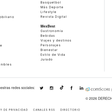
Basquetbol
Más Deporte
Lifestyle
Revista Digital
obiliario
MexBest
Gastronomía
Bebidas
Viajes y destinos
Personajes
te
Bienestar
Estilo de Vida
Jurado
enibles
estras redes sociales:
expansionmx
expansionmx
ExpansionMex
expansion
@expansion.mx
© 2026 DERECH
 Y DE PRIVACIDAD
CANALES RSS
DIRECTORIO