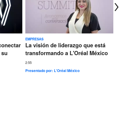
EMPRESAS
TECNOLOG
conectar
La visión de liderazgo que está
Ericss
 su
transformando a L'Oréal México
conect
más gr
2:55
Presentado por:
L'Oréal México
7:35
Presentad