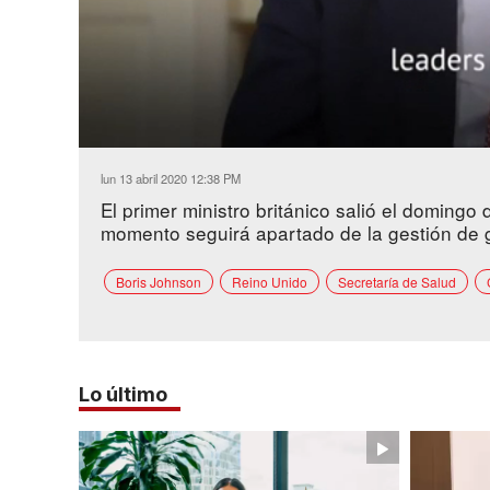
Loaded
:
Unmute
46.86%
lun 13 abril 2020 12:38 PM
El primer ministro británico salió el domingo
momento seguirá apartado de la gestión de 
Boris Johnson
Reino Unido
Secretaría de Salud
Lo último