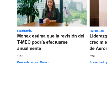
ECONOMÍA
EMPRESAS
Monex estima que la revisión del
Lideraz
T-MEC podría efectuarse
crecimie
anualmente
de Aero
12:31
7:53
Presentado por:
Monex
Presentado 