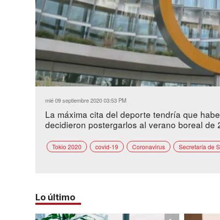
Loaded
:
Unmute
45.35%
mié 09 septiembre 2020 03:53 PM
La máxima cita del deporte tendría que haber
decidieron postergarlos al verano boreal de 
Tokio 2020
covid-19
Coronavirus
Secretaría de 
Lo último