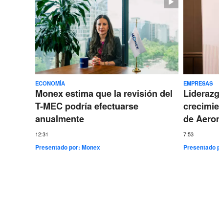
ECONOMÍA
EMPRESAS
Monex estima que la revisión del
Lideraz
T-MEC podría efectuarse
crecimie
anualmente
de Aero
12:31
7:53
Presentado por:
Monex
Presentado 