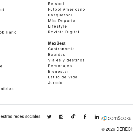
Beisbol
Futbol Americano
met
Basquetbol
Más Deporte
Lifestyle
Revista Digital
obiliario
MexBest
Gastronomía
Bebidas
Viajes y destinos
Personajes
te
Bienestar
Estilo de Vida
Jurado
enibles
estras redes sociales:
expansionmx
expansionmx
ExpansionMex
expansion
@expansion.mx
© 2026 DERECH