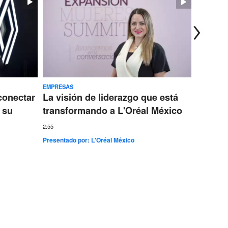
EMPRESAS
TECNOLOG
conectar
La visión de liderazgo que está
Ericss
 su
transformando a L'Oréal México
conect
más gr
2:55
Presentado por:
L'Oréal México
7:35
Presentad