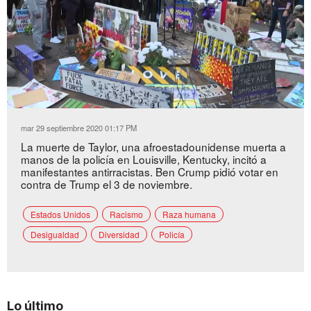
Loaded
:
Unmute
36.50%
mar 29 septiembre 2020 01:17 PM
La muerte de Taylor, una afroestadounidense muerta a
manos de la policía en Louisville, Kentucky, incitó a
manifestantes antirracistas. Ben Crump pidió votar en
contra de Trump el 3 de noviembre.
Estados Unidos
Racismo
Raza humana
Desigualdad
Diversidad
Policía
Lo último