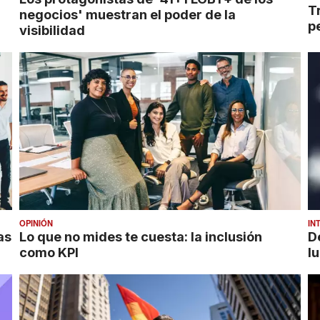
T
negocios' muestran el poder de la
p
visibilidad
OPINIÓN
IN
as
Lo que no mides te cuesta: la inclusión
D
como KPI
lu