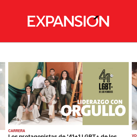
CARRERA
VO
Los protagonistas de '41+1 LGBT+ de los