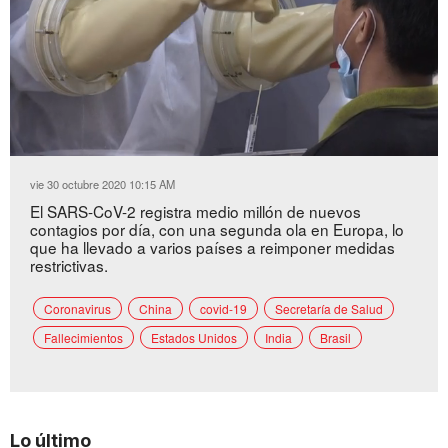
Loaded
:
Unmute
31.35%
vie 30 octubre 2020 10:15 AM
El SARS-CoV-2 registra medio millón de nuevos
contagios por día, con una segunda ola en Europa, lo
que ha llevado a varios países a reimponer medidas
restrictivas.
Coronavirus
China
covid-19
Secretaría de Salud
Fallecimientos
Estados Unidos
India
Brasil
Lo último