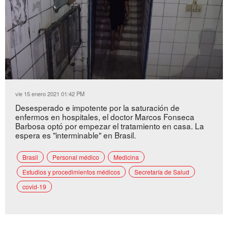
Loaded
:
Unmute
37.06%
vie 15 enero 2021 01:42 PM
Desesperado e impotente por la saturación de
enfermos en hospitales, el doctor Marcos Fonseca
Barbosa optó por empezar el tratamiento en casa. La
espera es "interminable" en Brasil.
Brasil
Personal médico
Medicina
Estudios y procedimientos médicos
Secretaría de Salud
covid-19