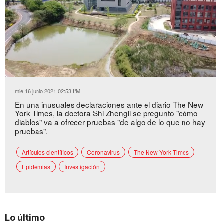
Loaded
:
Unmute
35.36%
mié 16 junio 2021 02:53 PM
En una inusuales declaraciones ante el diario The New
York Times, la doctora Shi Zhengli se preguntó "cómo
diablos" va a ofrecer pruebas "de algo de lo que no hay
pruebas".
Artículos científicos
Coronavirus
The New York Times
Epidemias
Investigación
Lo último