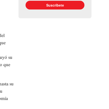
del
que
ruyó su
so que
hasta su
su
nomía