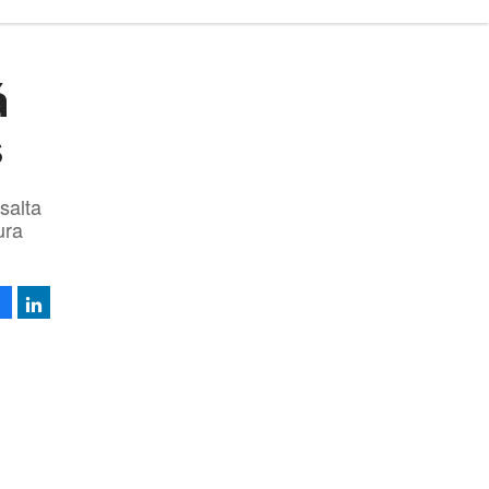
á
s
salta
ura
Facebook
LinkedIn