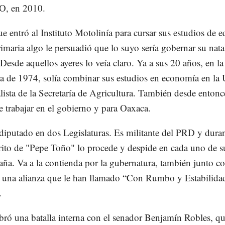
, en 2010.
e entró al Instituto Motolinía para cursar sus estudios de 
rimaria algo le persuadió que lo suyo sería gobernar su nata
Desde aquellos ayeres lo veía claro. Ya a sus 20 años, en la
a de 1974, solía combinar sus estudios en economía en 
alista de la Secretaría de Agricultura. También desde enton
e trabajar en el gobierno y para Oaxaca.
diputado en dos Legislaturas. Es militante del PRD y duran
grito de "Pepe Toño" lo procede y despide en cada uno de s
ña. Va a la contienda por la gubernatura, también junto co
una alianza que le han llamado “Con Rumbo y Estabilida
.
ibró una batalla interna con el senador Benjamín Robles, qu