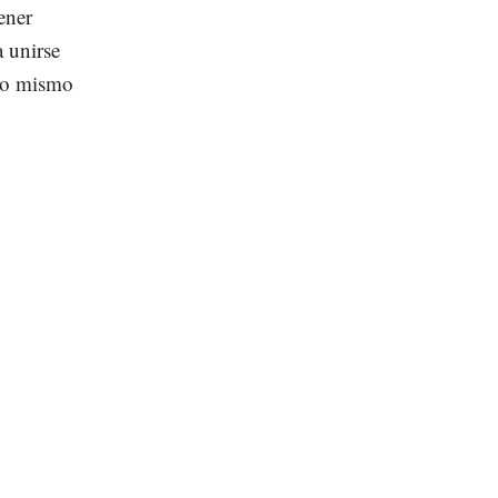
ener
a unirse
 lo mismo