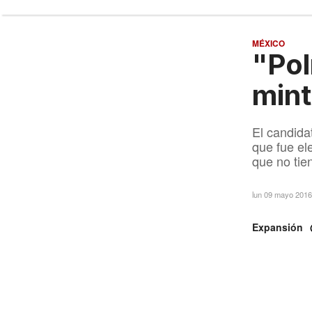
MÉXICO
"Pol
mint
El candida
que fue el
que no tie
lun 09 mayo 201
Expansión