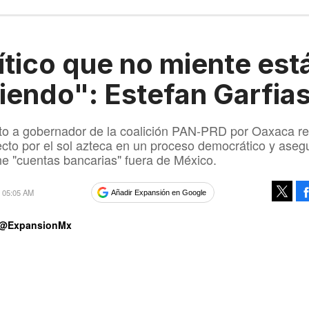
ítico que no miente est
iendo": Estefan Garfia
to a gobernador de la coalición PAN-PRD por Oaxaca re
ecto por el sol azteca en un proceso democrático y aseg
ne "cuentas bancarias" fuera de México.
6 05:05 AM
Añadir Expansión en Google
Tweet
@ExpansionMx