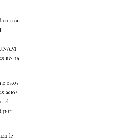
educación
l
la UNAM
ces no ha
te estos
us actos
n el
d por
ien le