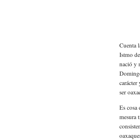
Cuenta l
Istmo de
nació y 
Domingo.
carácter
ser oaxa
Es cosa 
mesura t
consiste
oaxaqueñ