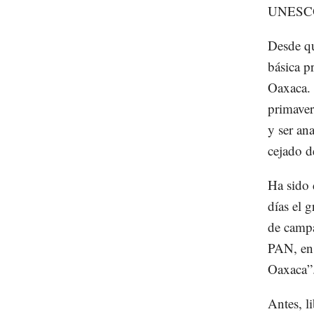
UNESCO
Desde qu
básica p
Oaxaca. 
primaver
y ser an
cejado d
Ha sido 
días el 
de campa
PAN, en 
Oaxaca”
Antes, l