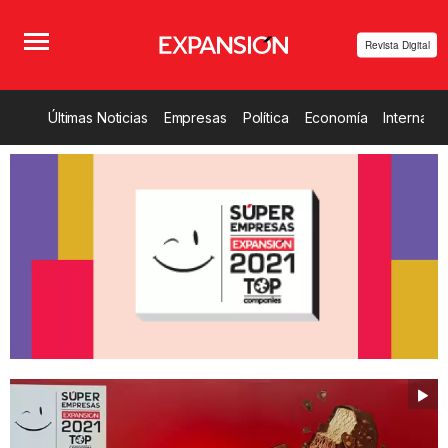
Revista Digital
Últimas Noticias
Empresas
Política
Economía
Internacio