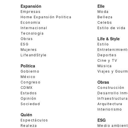
Expansión
Elle
Empresas
Moda
Home Expansión Politica
Belleza
Economía
Celebs
Internacional
Estilo de vida
Tecnología
Life & Style
Obras
ESG
Estilo
Mujeres
Entretenimient
LifeandStyle
Deportes
Cine y TV
Política
Música
Gobierno
Viajes y Gour
México
Obras
Congreso
CDMX
Construcción
Estados
Desarrollo Inm
Opinión
Infraestructura
Sociedad
Arquitectura
Interiorismo
Quién
ESG
Espectáculos
Realeza
Medio ambien