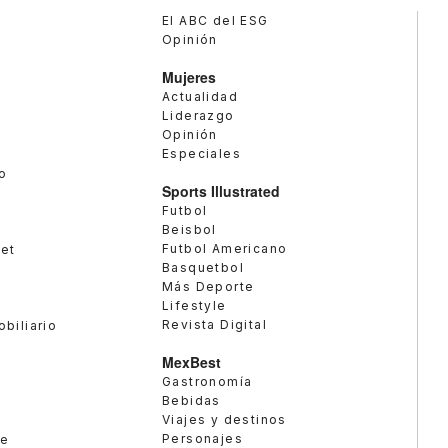
El ABC del ESG
Opinión
Mujeres
Actualidad
Liderazgo
Opinión
Especiales
o
Sports Illustrated
Futbol
Beisbol
Futbol Americano
met
Basquetbol
Más Deporte
Lifestyle
Revista Digital
obiliario
MexBest
Gastronomía
Bebidas
Viajes y destinos
Personajes
te