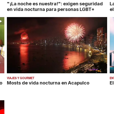
"¡La noche es nuestra!": exigen seguridad
L
en vida nocturna para personas LGBT+
e
VIAJES Y GOURMET
EN
ro
Mosts de vida nocturna en Acapulco
E