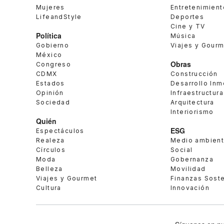
Mujeres
Entretenimient
LifeandStyle
Deportes
Cine y TV
Política
Música
Gobierno
Viajes y Gour
México
Obras
Congreso
CDMX
Construcción
Estados
Desarrollo Inm
Opinión
Infraestructura
Sociedad
Arquitectura
Interiorismo
Quién
ESG
Espectáculos
Realeza
Medio ambien
Círculos
Social
Moda
Gobernanza
Belleza
Movilidad
Viajes y Gourmet
Finanzas Sost
Cultura
Innovación