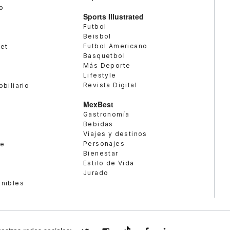
o
Sports Illustrated
Futbol
Beisbol
Futbol Americano
met
Basquetbol
Más Deporte
Lifestyle
Revista Digital
obiliario
MexBest
Gastronomía
Bebidas
Viajes y destinos
Personajes
te
Bienestar
Estilo de Vida
Jurado
enibles