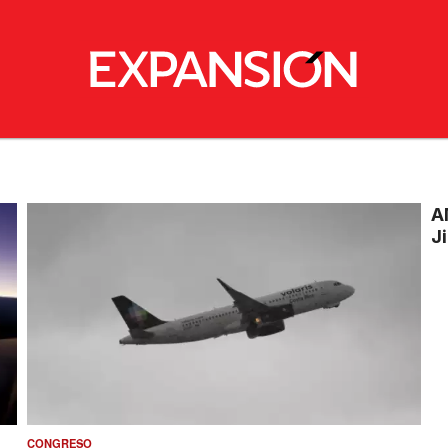
A
J
CONGRESO