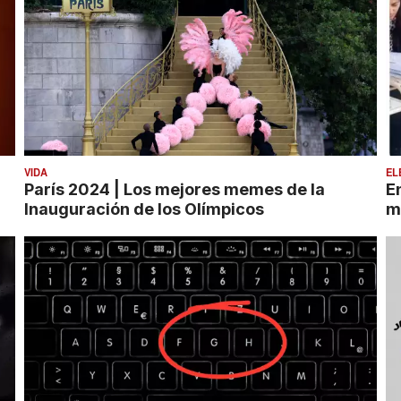
VIDA
EL
París 2024 | Los mejores memes de la
E
Inauguración de los Olímpicos
m