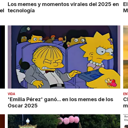
Los memes y momentos virales del 2025 en
El
el
tecnología
M
VIDA
EN
'Emilia Pérez' ganó... en los memes de los
C
Oscar 2025
m