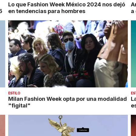
Lo que Fashion Week México 2024 nos dejó
A
5
en tendencias para hombres
a
ESTILO
ES
Milan Fashion Week opta por una modalidad
L
"figital"
e