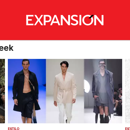
eek
ESTILO
ES