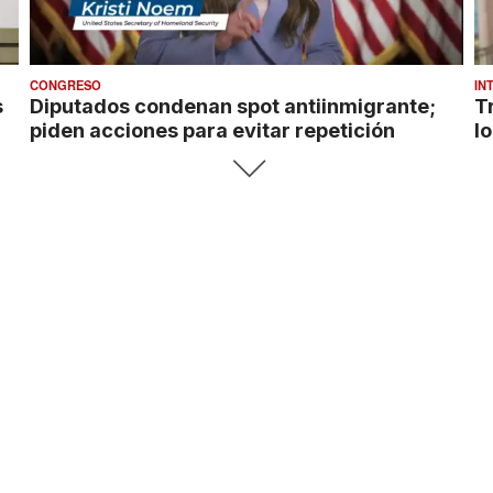
CONGRESO
IN
s
Diputados condenan spot antiinmigrante;
T
piden acciones para evitar repetición
l