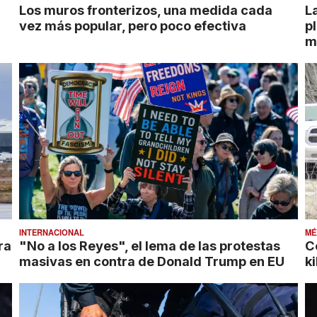
Los muros fronterizos, una medida cada
L
vez más popular, pero poco efectiva
p
m
INTERNACIONAL
MÉ
ra
"No a los Reyes", el lema de las protestas
C
masivas en contra de Donald Trump en EU
k