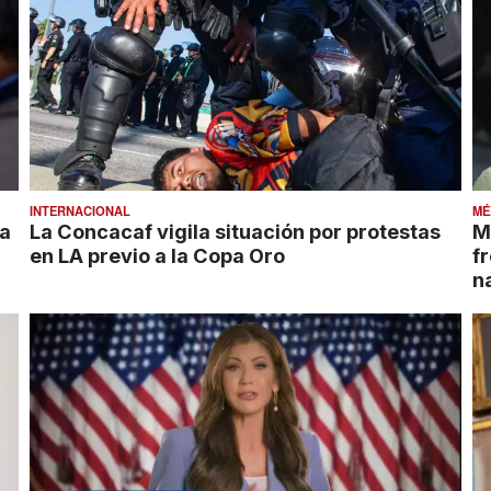
INTERNACIONAL
MÉ
 a
La Concacaf vigila situación por protestas
M
en LA previo a la Copa Oro
f
n